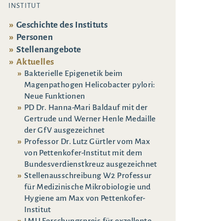
INSTITUT
Geschichte des Instituts
Personen
Stellenangebote
Aktuelles
Bakterielle Epigenetik beim
Magenpathogen Helicobacter pylori:
Neue Funktionen
PD Dr. Hanna-Mari Baldauf mit der
Gertrude und Werner Henle Medaille
der GfV ausgezeichnet
Professor Dr. Lutz Gürtler vom Max
von Pettenkofer-Institut mit dem
Bundesverdienstkreuz ausgezeichnet
Stellenausschreibung W2 Professur
für Medizinische Mikrobiologie und
Hygiene am Max von Pettenkofer-
Institut
LMU Forschungspreis für exzellente