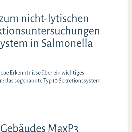
zum nicht-lytischen
nktionsuntersuchungen
system in Salmonella
neue Erkenntnisse über ein wichtiges
: das sogenannte Typ 10 Sekretionssystem
 Gebäudes MaxP3