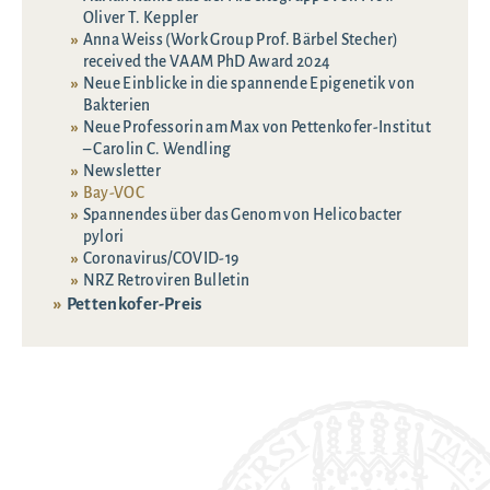
Oliver T. Keppler
Anna Weiss (Work Group Prof. Bärbel Stecher)
received the VAAM PhD Award 2024
Neue Einblicke in die spannende Epigenetik von
Bakterien
Neue Professorin am Max von Pettenkofer-Institut
– Carolin C. Wendling
Newsletter
Bay-VOC
Spannendes über das Genom von Helicobacter
pylori
Coronavirus/COVID-19
NRZ Retroviren Bulletin
Pettenkofer-Preis