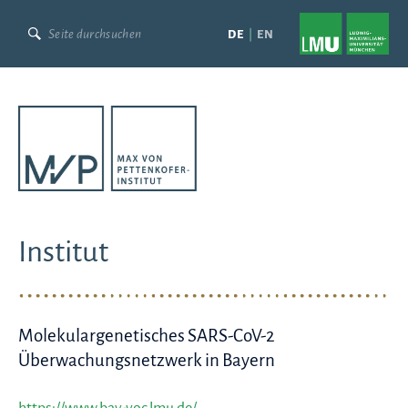
Skip
to
DE
EN
content
Institut
Molekulargenetisches SARS-CoV-2
Überwachungsnetzwerk in Bayern