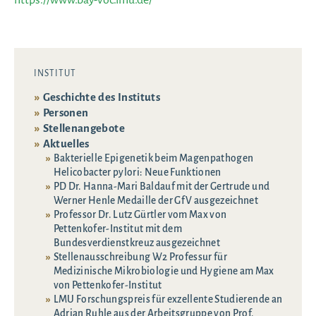
https://www.bay-voc.lmu.de/
INSTITUT
Geschichte des Instituts
Personen
Stellenangebote
Aktuelles
Bakterielle Epigenetik beim Magenpathogen
Helicobacter pylori: Neue Funktionen
PD Dr. Hanna-Mari Baldauf mit der Gertrude und
Werner Henle Medaille der GfV ausgezeichnet
Professor Dr. Lutz Gürtler vom Max von
Pettenkofer-Institut mit dem
Bundesverdienstkreuz ausgezeichnet
Stellenausschreibung W2 Professur für
Medizinische Mikrobiologie und Hygiene am Max
von Pettenkofer-Institut
LMU Forschungspreis für exzellente Studierende an
Adrian Ruhle aus der Arbeitsgruppe von Prof.